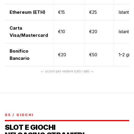
Ethereum (ETH)
€15
€25
Istanta
Carta
€10
€20
Istanta
Visa/Mastercard
Bonifico
€20
€50
1–2 gior
Bancario
← scorri per vedere tutti i dati →
05 / GIOCHI
SLOT E GIOCHI