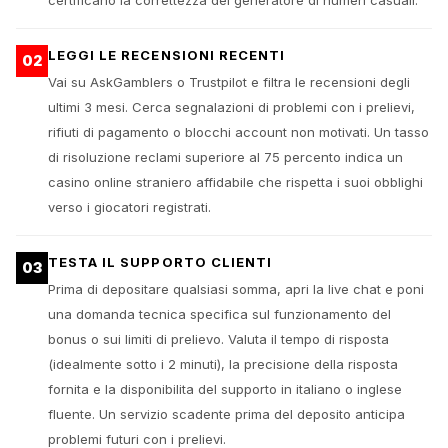
certificano la correttezza del generatore di numeri casuali.
LEGGI LE RECENSIONI RECENTI
02
Vai su AskGamblers o Trustpilot e filtra le recensioni degli
ultimi 3 mesi. Cerca segnalazioni di problemi con i prelievi,
rifiuti di pagamento o blocchi account non motivati. Un tasso
di risoluzione reclami superiore al 75 percento indica un
casino online straniero affidabile che rispetta i suoi obblighi
verso i giocatori registrati.
TESTA IL SUPPORTO CLIENTI
03
Prima di depositare qualsiasi somma, apri la live chat e poni
una domanda tecnica specifica sul funzionamento del
bonus o sui limiti di prelievo. Valuta il tempo di risposta
(idealmente sotto i 2 minuti), la precisione della risposta
fornita e la disponibilita del supporto in italiano o inglese
fluente. Un servizio scadente prima del deposito anticipa
problemi futuri con i prelievi.