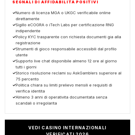
SEGNALI DI AFFIDABILITA POSITIVI
✓
Numero di licenza MGA o UKGC verificabile online
direttamente
✓
Sigillo eCOGRA o iTech Labs per certificazione RNG
indipendente
✓
Policy KYC trasparente con richiesta documenti gia alla
registrazione
✓
Strumenti di gioco responsabile accessibili dal profilo
utente
✓
Supporto live chat disponibile almeno 12 ore al giorno
tutti i giorni
✓
Storico risoluzione reclami su AskGamblers superiore al
75 percento
✓
Politica chiara su limiti prelievo mensili e requisiti di
verifica identita
✓
Almeno 3 anni di operativita documentata senza
scandali o irregolarita
VEDI CASINO INTERNAZIONALI
VERIFICATI 2026