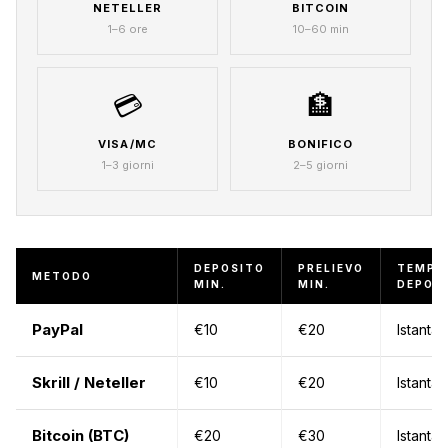
NETELLER
BITCOIN
1–6 ore
10–60 min
💳
🏦
VISA/MC
BONIFICO
1–3 giorni
2–5 giorni
DEPOSITO
PRELIEVO
TEMPO
METODO
MIN.
MIN.
DEPOS
PayPal
€10
€20
Istanta
Skrill / Neteller
€10
€20
Istanta
Bitcoin (BTC)
€20
€30
Istanta