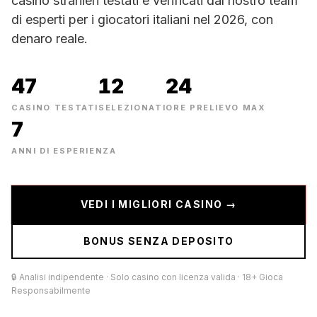
casino stranieri testati e verificati dal nostro team
di esperti per i giocatori italiani nel 2026, con
denaro reale.
47
12
24
CASINO TESTATI
SELEZIONATI
ORE PRELIEVO MAX
7
ANNI DI ESPERIENZA
VEDI I MIGLIORI CASINO →
BONUS SENZA DEPOSITO
🔒 Analisi indipendente · Solo casino con licenza valida · 18+ Gioca
Responsabilmente