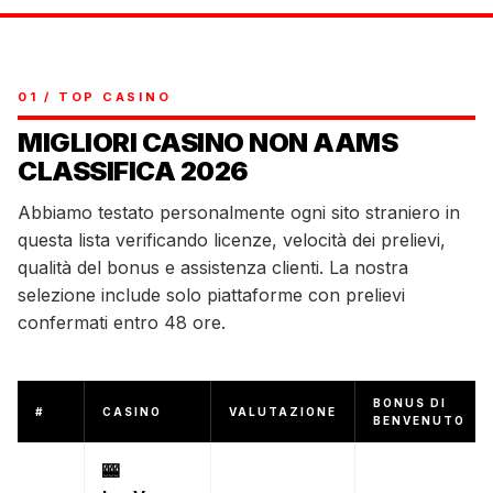
01 / TOP CASINO
MIGLIORI CASINO NON AAMS
CLASSIFICA 2026
Abbiamo testato personalmente ogni sito straniero in
questa lista verificando licenze, velocità dei prelievi,
qualità del bonus e assistenza clienti. La nostra
selezione include solo piattaforme con prelievi
confermati entro 48 ore.
BONUS DI
#
CASINO
VALUTAZIONE
BENVENUTO
🎰