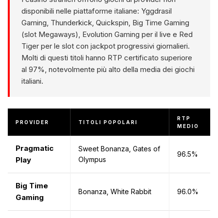
disponibili nelle piattaforme italiane: Yggdrasil
Gaming, Thunderkick, Quickspin, Big Time Gaming
(slot Megaways), Evolution Gaming per il live e Red
Tiger per le slot con jackpot progressivi giornalieri.
Molti di questi titoli hanno RTP certificato superiore
al 97%, notevolmente più alto della media dei giochi
italiani.
RTP
PROVIDER
TITOLI POPOLARI
MEDIO
Pragmatic
Sweet Bonanza, Gates of
96.5%
Play
Olympus
Big Time
Bonanza, White Rabbit
96.0%
Gaming