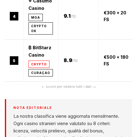
⭐ Casumo
Casino
€300 + 20
9.1
4
/10
MGA
FS
CRYPTO
OK
₿ BitStarz
Casino
€500 + 180
8.9
5
/10
FS
CRYPTO
CURAÇAO
← scorri per vedere tutti i dati →
NOTA EDITORIALE
La nostra classifica viene aggiornata mensilmente.
Ogni casino stranieri viene valutato su 8 criteri:
licenza, velocità prelievo, qualità del bonus,