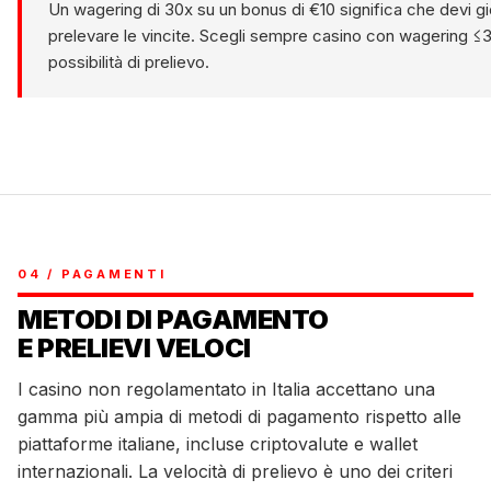
Un wagering di 30x su un bonus di €10 significa che devi g
prelevare le vincite. Scegli sempre casino con wagering ≤
possibilità di prelievo.
04 / PAGAMENTI
METODI DI PAGAMENTO
E PRELIEVI VELOCI
I casino non regolamentato in Italia accettano una
gamma più ampia di metodi di pagamento rispetto alle
piattaforme italiane, incluse criptovalute e wallet
internazionali. La velocità di prelievo è uno dei criteri