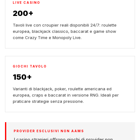
LIVE CASINO
200+
Tavoli live con croupier reali disponibili 24/7: roulette
europea, blackjack classico, baccarat e game show
come Crazy Time e Monopoly Live.
GIOCHI TAVOLO
150+
Varianti di blackjack, poker, roulette americana ed
europea, craps e baccarat in versione RNG. Ideali per
praticare strategie senza pressione.
PROVIDER ESCLUSIVI NON AAMS
I casino stranieri offrono giochi di provider non